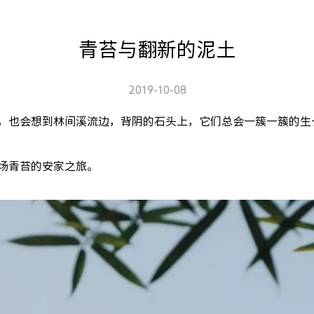
青苔与翻新的泥土
2019-10-08
，也会想到林间溪流边，背阴的石头上，它们总会一簇一簇的生
场青苔的安家之旅。