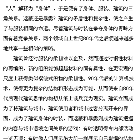
“人”解释为“身体”，于是便有了身体、服装、建筑的三
角关系。遮蔽还是暴露？建筑的矛盾性和复杂性，使之产生
了与服装相同的命运。尽管建筑与时装在争夺身体的青睐方
面有着竞争关系，两个领域自上世纪80年代之后便越来越多
地共享一些相似的策略。
建筑曾经对服装的柔韧难以企及，然而通过对钢性材料
的再编织，新的组织能够超越材料的固有属性，在更宏观的
尺度上获得类似褶皱式织物的柔韧性。90年代后的计算机技
术，使得更为复杂的结构和形态成为可能，从而使来自80年
代后现代建筑思维的构想从纸上谈兵变为现实。建筑立面成
为了将建筑与城市，建筑使用者和城市过客分离开来的界
面，成为了建筑身体的时装，而遮蔽和暴露则成为建筑把握
的内容与城市语境之间关系的游戏：有时透明得令内部活动
一览无遗；有时像人们展示胸大肌一样展示自己彪悍的结构