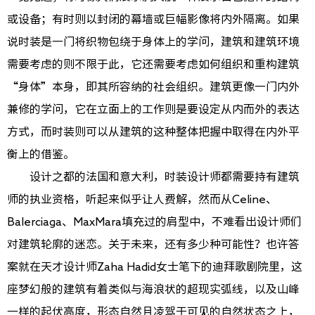
或设备；有时则以封闭的幕墙或巨幅影像将内外隔离。如果
说时装是一门将织物包绕于身体上的学问，建筑和建筑环境
需要考虑的则不限于此，它还需要考虑如何组织和重构建筑
“身体”本身，即其所容纳的社会组织。建筑更像一门内外
兼修的学问，它在立面上的工作则是要设定从内而外的表达
方式，而时装则可以从建筑的这种整体把握中取得在内外平
衡上的借鉴。
设计之都的法国和意大利，时装设计师都需要持有建筑
师的执业资格，听起来似乎让人费解，然而从Celine、
Balerciaga、MaxMara填充过的肩型中，不难看出设计师们
对建筑轮廓的迷恋。关于未来，还有多少种可能性？也许答
案就在天才设计师Zaha Hadid女士笔下的迪拜歌剧院里，这
座梦幻般的建筑有着类似与海浪状的超现实弧线，以及山峰
一样的起伏高度，形态自然且凌驾于可见的自然状态之上，